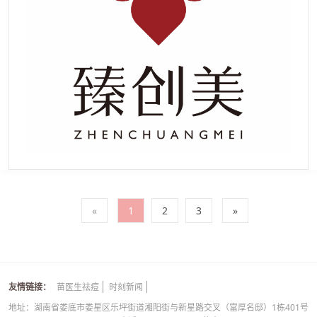
«
1
2
3
»
友情链接：
苗医生祛痘
时刻新闻
地址：湖南省娄底市娄星区乐坪街道湘阳街与新星路交叉（富厚名邸）1栋401号